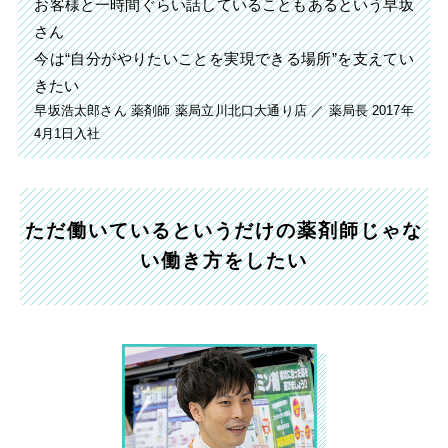
お客様と一時間ぐらい話していることもあるという早坂
さん
今は“自分がやりたいことを実現できる場所”を支えてい
きたい
早坂浩太郎さん
薬剤師
薬局立川北口大通り店 ／ 薬局長
2017年
4月1日入社
ただ働いているというだけの薬剤師じゃな
い働き方をしたい