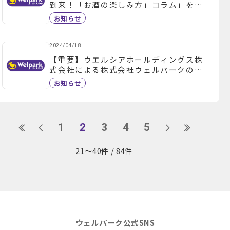
到来！「お酒の楽しみ方」コラム」を掲
載しました
お知らせ
2024/04/18
【重要】ウエルシアホールディングス株
式会社による株式会社ウェルパークの完
全子会社化のお知らせ
お知らせ
1
2
3
4
5
21～40件 / 84件
ウェルパーク公式SNS