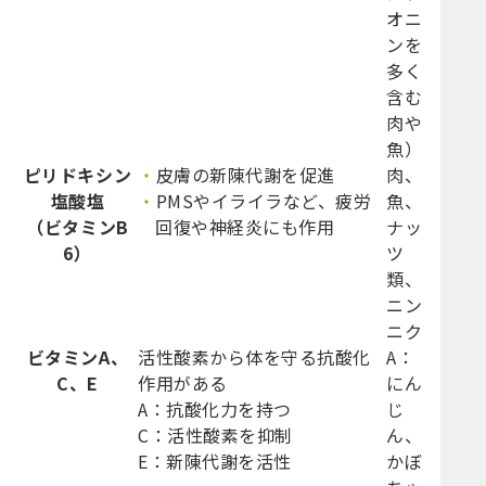
オニ
ンを
多く
含む
肉や
魚）
ピリドキシン
皮膚の新陳代謝を促進
肉、
塩酸塩
PMSやイライラなど、疲労
魚、
（ビタミンB
回復や神経炎にも作用
ナッ
6）
ツ
類、
ニン
ニク
ビタミンA、
活性酸素から体を守る抗酸化
A：
C、E
作用がある
にん
A：抗酸化力を持つ
じ
C：活性酸素を抑制
ん、
E：新陳代謝を活性
かぼ