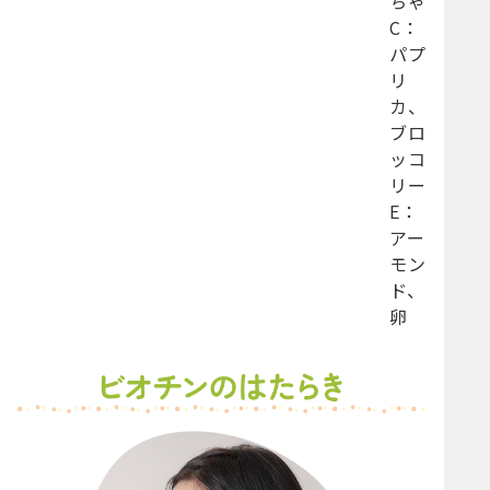
ちゃ
C：
パプ
リ
カ、
ブロ
ッコ
リー
E：
アー
モン
ド、
卵