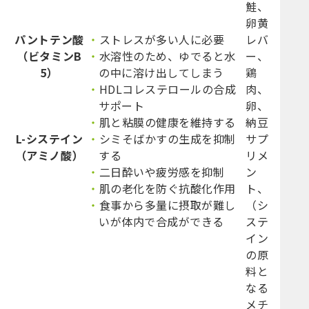
鮭、
卵黄
パントテン酸
ストレスが多い人に必要
レバ
（ビタミンB
水溶性のため、ゆでると水
ー、
5）
の中に溶け出してしまう
鶏
HDLコレステロールの合成
肉、
サポート
卵、
肌と粘膜の健康を維持する
納豆
L-システイン
シミそばかすの生成を抑制
サプ
（アミノ酸）
する
リメ
二日酔いや疲労感を抑制
ン
肌の老化を防ぐ抗酸化作用
ト、
食事から多量に摂取が難し
（シ
いが体内で合成ができる
ステ
イン
の原
料と
なる
メチ