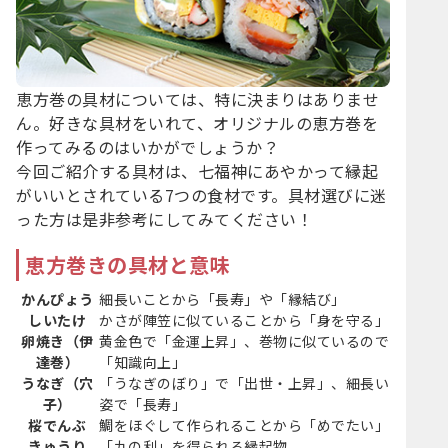
恵方巻の具材については、特に決まりはありませ
ん。好きな具材をいれて、オリジナルの恵方巻を
作ってみるのはいかがでしょうか？
今回ご紹介する具材は、七福神にあやかって縁起
がいいとされている7つの食材です。具材選びに迷
った方は是非参考にしてみてください！
恵方巻きの具材と意味
かんぴょう
細長いことから「長寿」や「縁結び」
しいたけ
かさが陣笠に似ていることから「身を守る」
卵焼き（伊
黄金色で「金運上昇」、巻物に似ているので
達巻）
「知識向上」
うなぎ（穴
「うなぎのぼり」で「出世・上昇」、細長い
子）
姿で「長寿」
桜でんぶ
鯛をほぐして作られることから「めでたい」
きゅうり
「九の利」を得られる縁起物