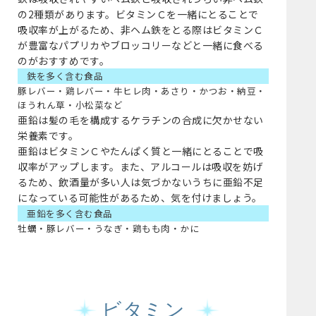
の2種類があります。ビタミンＣを一緒にとることで
吸収率が上がるため、非ヘム鉄をとる際はビタミンＣ
が豊富なパプリカやブロッコリーなどと一緒に食べる
のがおすすめです。
鉄を多く含む食品
豚レバー・鶏レバー・牛ヒレ肉・あさり・かつお・納豆・
ほうれん草・小松菜など
亜鉛は髪の毛を構成するケラチンの合成に欠かせない
栄養素です。
亜鉛はビタミンＣやたんぱく質と一緒にとることで吸
収率がアップします。また、アルコールは吸収を妨げ
るため、飲酒量が多い人は気づかないうちに亜鉛不足
になっている可能性があるため、気を付けましょう。
亜鉛を多く含む食品
牡蠣・豚レバー・うなぎ・鶏もも肉・かに
ビタミン